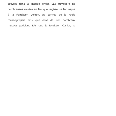
œuvres dans le monde entier. Elle travaillera de
nombreuses années en tant que régisseuse technique
à la Fondation Vuitton, au service de la regie
muséographie, ainsi que dans de très nombreux
musées parisiens tels que la fondation Cartier, le
Musée d’art moderne de la ville de Paris, le Palais
Galliera ou encore le musée d’Orsay. Depuis 2022, elle
est technicienne auprès de l’entreprise Cinquante et un
Lux et réalise des installations lumière dans le milieu
du luxe et des expositions en France et à l’étranger. En
2021, elle commence une collaboration artistique avec
la Cie Defracto en tant que regard extérieur sur le
spectacle Croûte et participe au développement des
projets pédagogiques. Elle conçoit la scénographie, les
objets, les costumes et la lumière de la nouvelle
création Monographie.
DEFRACTO.CIE@GMAIL.COM
WWW.DEFRACTO.COM